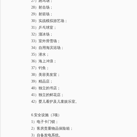
27
）跑马场；
28
）射击场；
29
）射箭场；
30
）实战模拟游艺场；
31
）乒乓球室；
32
）溜冰场；
33
）室外滑雪场；
34
）自用海滨浴场；
35
）潜水；
36
）海上冲浪；
37
）钓鱼；
38
）美容美发室；
39
）精品店；
40
）独立的书店；
41
）独立的鲜花店；
42
）婴儿看护及儿童娱乐室。
6.
安全设施（
3
项）
1
）电子卡门锁；
2
）客房贵重物品保险箱；
3
）自备发电系统。