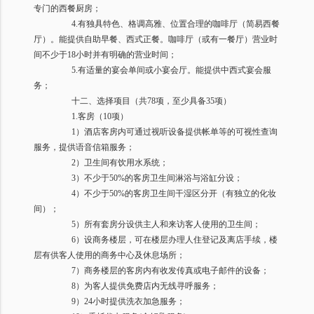
专门的西餐厨房；
4.
有独具特色、格调高雅、位置合理的咖啡厅（简易西餐
厅）。能提供自助早餐、西式正餐。咖啡厅（或有一餐厅）营业时
间不少于
18
小时并有明确的营业时间；
5.
有适量的宴会单间或小宴会厅。能提供中西式宴会服
务；
十二、选择项目（共
78
项，至少具备
35
项）
1.
客房（
10
项）
1
）酒店客房内可通过视听设备提供帐单等的可视性查询
服务，提供语音信箱服务；
2
）卫生间有饮用水系统；
3
）不少于
50%
的客房卫生间淋浴与浴缸分设；
4
）不少于
50%
的客房卫生间干湿区分开（有独立的化妆
间）；
5
）所有套房分设供主人和来访客人使用的卫生间；
6
）设商务楼层，可在楼层办理人住登记及离店手续，楼
层有供客人使用的商务中心及休息场所；
7
）商务楼层的客房内有收发传真或电子邮件的设备；
8
）为客人提供免费店内无线寻呼服务；
9
）
24
小时提供洗衣加急服务；