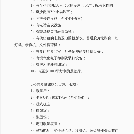
1
）有至少容纳
200
人会议的专用会议厅，配有衣帽间；
2
）至少配有
2
个小会议室；
3
）同声传译设施（至少
4
种语言）；
4
）有电话会议设施；
5
）有现场视音频转播系统；
6
）有供出租的电脑及电脑投影仪、普通胶片投影仪、幻
灯机、录像机、文件粉碎机；
7
）有专门的复印室，配备足够的复印机设备；
8
）有现代化电子印刷及装订设备；
9
）有照相胶卷冲印室；
10
）有至少
5000
平方米的展览厅。
5.
公共及健康娱乐设施（
42
项）
1
）歌舞厅；
2
）卡拉
OK
厅或
KTV
房（至少
4
间）；
3
）游戏机室；
4
）棋牌室；
5
）影剧场；
6
）定期歌舞表演；
7
）多功能厅，能提供会议、冷餐会、酒会等服务及兼作