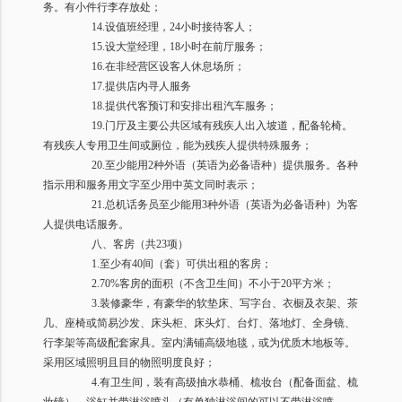
务。有小件行李存放处；
14.
设值班经理，
24
小时接待客人；
15.
设大堂经理，
18
小时在前厅服务；
16.
在非经营区设客人休息场所；
17.
提供店内寻人服务
18.
提供代客预订和安排出租汽车服务；
19.
门厅及主要公共区域有残疾人出入坡道，配备轮椅。
有残疾人专用卫生间或厕位，能为残疾人提供特殊服务；
20.
至少能用
2
种外语（英语为必备语种）提供服务。各种
指示用和服务用文字至少用中英文同时表示；
21.
总机话务员至少能用
3
种外语（英语为必备语种）为客
人提供电话服务。
八、客房（共
23
项）
1.
至少有
40
间（套）可供出租的客房；
2.70%
客房的面积（不含卫生间）不小于
20
平方米；
3.
装修豪华，有豪华的软垫床、写字台、衣橱及衣架、茶
几、座椅或简易沙发、床头柜、床头灯、台灯、落地灯、全身镜、
行李架等高级配套家具。室内满铺高级地毯，或为优质木地板等。
采用区域照明且目的物照明度良好；
4.
有卫生间，装有高级抽水恭桶、梳妆台（配备面盆、梳