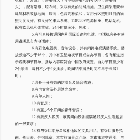
妆镜）、浴缸并带淋浴喷头（有单独淋浴间的可以不带淋浴喷
头），配有浴帘、晾衣绳。采取有效的防滑措施。卫生间采用豪华
建筑材料装修地面、墙面，色调高雅柔和，采用分区照明且目的物
照明度良好。有良好的排风系统、
110/220V
电源插座、电话副机。
配有吹风机和体重称。
24
小时供应冷、热水；
5.
有可直接拨通国内和国际长途的电话。电话机旁备有使
用说明及市内电话簿；
6.
有彩色电视机、音响设备，并有闭路电视演播系统。播
放频道不少于
16
个，其中有卫星电视节目或自办节目，备有频道指
示说明和节目单。播放内容应符合中国政府规定。自办节目至少有
2
个频道，每日不少于
2
次播放，晚间结束播放时间不早于凌晨
1
时；
7.
具备十分有效的防噪音及隔音措施；
8.
有内窗帘及外层遮光窗帘；
9.
有单人间；
10.
有套房；
11.
有至少
5
个开间的豪华套房；
12.
有残疾人客房，该房间内设备能满足残疾人生活起居
的一般要求；
13.
有与饭店本身星级相适应的文具用品。有饭店服务指
南、价目表、住宿规章、本市旅游景点介绍、本市旅游交通图、与