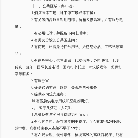
十一、公共区域（共
10
项）
1.
酒店有停车场（地下停车场或停车楼）；
2.
有足够的高质量客用电梯，轿厢装修高雅，并有服务电
梯；
3.
有公用电话，并配备市内电话簿；
4.
有男女分设的公共卫生间；
5.
有商场，出售旅行日常用品、旅游纪念品、工艺品等商
品；
6.
有商务中心，代售邮票，代发信件，办理电报、电传、
传真、复印、国际长途电话、国内行李托运、冲洗胶卷等。提供打
字等服务；
7.
有医务室；
8.
提供代购交通、影剧、参观等票务服务；
9.
提供市内观光服务；
10.
有应急供电专用线和应急照明灯。
九、餐厅及酒吧（共
7
项）
1.
总餐位数与客房接待能力相适应；
2.
有布局合理、装饰豪华的中餐厅。至少能提供
2
种风味
的中餐。晚餐结束客人点菜不早于
22
时；
3.
有布局合理、装饰豪华、格调高雅的高级西餐厅，配有