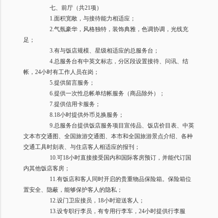
七、前厅（共
21
项）
1.
面积宽敞，与接待能力相适应；
2.
气氛豪华，风格独特，装饰典雅，色调协调，光线充
足；
3.
有与饭店规模、星级相适应的总服务台；
4.
总服务台有中英文标志，分区段设置接待、问讯、结
帐，
24
小时有工作人员在岗；
5.
提供留言服务；
6.
提供一次性总帐单结帐服务（商品除外）；
7.
提供信用卡服务；
8.18
小时提供外币兑换服务；
9.
总服务台提供饭店服务项目宣传品、饭店价目表、中英
文本市交通图、全国旅游交通图、本市和全国旅游景点介绍、各种
交通工具时刻表、与住店客人相适应的报刊；
10.
可
18
小时直接接受国内和国际客房预订，并能代订国
内其他饭店客房；
11.
有饭店和客人同时开启的贵重物品保险箱。保险箱位
置安全、隐蔽，能够保护客人的隐私；
12.
设门卫应接员，
18
小时迎送客人；
13.
设专职行李员，有专用行李车，
24
小时提供行李服