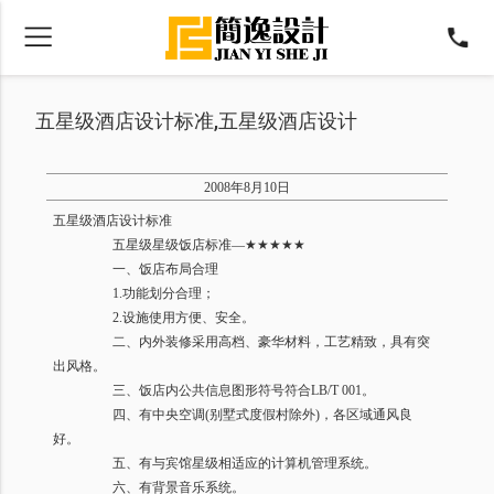
五星级酒店设计标准,五星级酒店设计
2008
年
8
月
10
日
五星级酒店设计标准
五星级星级饭店标准
—
★★★★★
一、饭店布局合理
1.
功能划分合理；
2.
设施使用方便、安全。
二、内外装修采用高档、豪华材料，工艺精致，具有突
出风格。
三、饭店内公共信息图形符号符合
LB/T 001
。
四、有中央空调
(
别墅式度假村除外
)
，各区域通风良
好。
五、有与宾馆星级相适应的计算机管理系统。
六、有背景音乐系统。