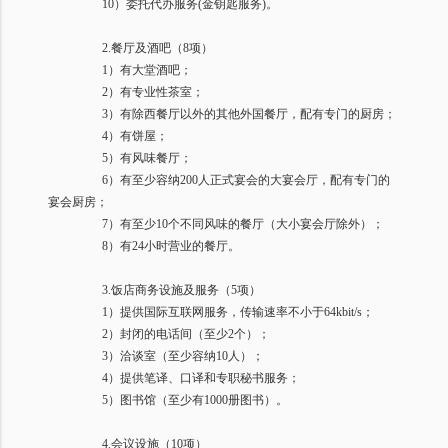
10
）委托代办服务
(
金钥匙服务
)
。
2.
餐厅及酒吧（
8
项）
1
）有大堂酒吧；
2
）有专业性茶室；
3
）有除西餐厅以外的其他外国餐厅，配有专门的厨房；
4
）有饼屋；
5
）有风味餐厅；
6
）有至少容纳
200
人正式宴会的大宴会厅，配有专门的
宴会厨房；
7
）有至少
10
个不同风味的餐厅（大小宴会厅除外）；
8
）有
24
小时营业的餐厅。
3.
饭店商务设施及服务（
5
项）
1
）提供国际互联网服务，传输速率不小于
64kbit/s
；
2
）封闭的电话间（至少
2
个）；
3
）洽谈室（至少容纳
10
人）；
4
）提供笔译、口译和专职秘书服务；
5
）图书馆（至少有
1000
册图书）。
4.
会议设施（
10
项）