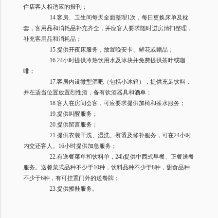
住店客人相适应的报刊；
14.
客房、卫生间每天全面整理
1
次，每日更换床单及枕
套，客用品和消耗品补充齐全，并应客人要求随时进房清扫整理，
补充客用品和消耗品；
15.
提供开夜床服务，放置晚安卡、鲜花或赠品；
16.24
小时提供冷热饮用水及冰块并免费提供茶叶或咖
啡；
17.
客房内设微型酒吧（包括小冰箱），提供充足饮料，
并在适当位置放置烈性酒，备有饮酒器具和酒单；
18.
客人在房间会客，可应要求提供加椅和茶水服务；
19.
提供叫醒服务；
20.
提供留言服务；
21.
提供衣装干洗、湿洗、熨烫及修补服务，可在
24
小时
内交还客人。
16
小时提供加急服务；
22.
有送餐菜单和饮料单，
24h
提供中西式早餐、正餐送餐
服务。送餐菜式品种不少于
10
种，饮料品种不少于
8
种，甜食品种
不少于
6
种，有可挂置门外的送餐牌；
23.
提供擦鞋服务。