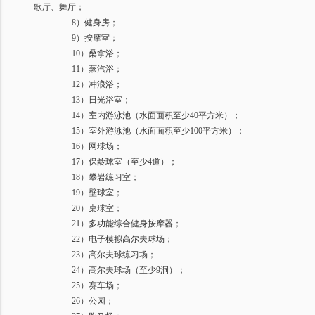
歌厅、舞厅；
8
）健身房；
9
）按摩室；
10
）桑拿浴；
11
）蒸汽浴；
12
）冲浪浴；
13
）日光浴室；
14
）室内游泳池（水面面积至少
40
平方米）；
15
）室外游泳池（水面面积至少
100
平方米）；
16
）网球场；
17
）保龄球室（至少
4
道）；
18
）攀岩练习室；
19
）壁球室；
20
）桌球室；
21
）多功能综合健身按摩器；
22
）电子模拟高尔夫球场；
23
）高尔夫球练习场；
24
）高尔夫球场（至少
9
洞）；
25
）赛车场；
26
）公园；