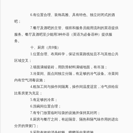
6.
有位置合理、装饰高雅、具有特色、独立封闭式的酒
吧；
7.
餐厅及酒吧的主管、领班和服务员能用流利的英语提供
服务。餐厅及酒吧至少能用
3
种外语（英语为必备语种）提供服
务。
十、厨房（共
9
项）
1.
位置合理、布局科学，保证传菜路线短且不与其他公共
区域交叉；
2.
墙面满铺瓷砖，用防滑材料满铺地面，有吊顶；
3.
冷菜间、面点间独立分隔，有足够的冷气设备。冷菜间
内有空气消毒设施；
4.
粗加工间与操作间隔离，操作间温度适宜，冷气供给应
比客房更为充足；
5.
有足够的冷库；
6.
洗碗间位置合理；
7.
有专门放置临时垃圾的设施并保持其封闭；
8.
厨房与餐厅之间，有起隔音、隔热和隔气味作用的进出
分开的弹簧门；
9.
采取有效的消杀蚊蝇、蟑螂等虫害措施。